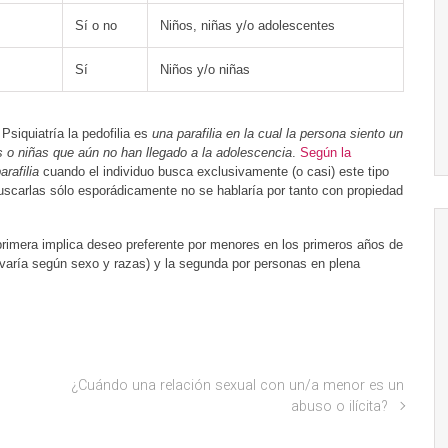
Sí o no
Niños, niñas y/o adolescentes
Sí
Niños y/o niñas
siquiatría la pedofilia es
una parafilia en la cual la persona siento un
s o niñas que aún no han llegado a la adolescencia
.
Según la
arafilia
cuando el individuo busca exclusivamente (o casi) este tipo
uscarlas sólo esporádicamente no se hablaría por tanto con propiedad
primera implica deseo preferente por menores en los primeros años de
varía según sexo y razas) y la segunda por personas en plena
¿Cuándo una relación sexual con un/a menor es un
abuso o ilícita?