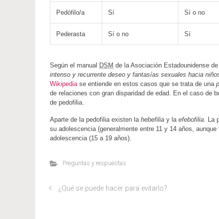
Pedófilo/a
Sí
Sí o no
Pederasta
Sí o no
Sí
Según el manual
DSM
de la Asociación Estadounidense de P
intenso y recurrente deseo y fantasías sexuales hacia niño
Wikipedia
se entiende en estos casos que se trata de una
p
de relaciones con gran disparidad de edad. En el caso de b
de pedofilia.
Aparte de la pedofilia existen la
hebefilia
y la
efebofilia
. La 
su adolescencia (generalmente entre 11 y 14 años, aunque 
adolescencia (15 a 19 años).
Preguntas y respuestas
¿Qué se puede hacer para evitarlo?