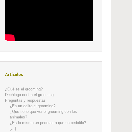
Artículos
¿Qué es el grooming?
Decálogo contra el grooming
Preguntas y respuestas
¿Es un delito el grooming?
¿Qué tiene que ver el grooming con los
animales?
¿Es lo mismo un pederasta que un pedófilo?
[…]