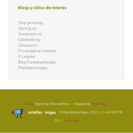
Blogs y sitios de interés
Stop grooming
Sexting.es
Sextorsion.es
Ciberbullying
Ciberacoso
Privacidad en Internet
E-Legales
Blog PantallasAmigas
PantallasAmigas
evolve
theme by Theme4Press • Powered by
WordPress
© PantallasAmigas 2020 | t +34 605 728
121 |
Aviso legal