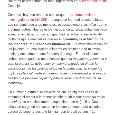
Nosotros te ofrecemos los más importantes en
nuestra sección de
Consejos
.
Con todo, hay que tener en cuenta que —
tal como advierten
investigadores de UNICEF
— aunque en los medios sea habitual
que se identifique a los menores, especialmente a las niñas, como
víctimas potenciales de estos riesgos, caracterizándolas con poca
agencia
, es decir, con poca capacidad de actuar al respecto de
dicho riesgo la realidad es que
en el grooming la actuación de
los menores implicados es fundamental
. La experimentación de
los jóvenes, su exploración e interés en definirse a sí mismos
social y sexualmente son factores de riesgo. Es por ello que
dichos investigadores recomiendan que
«la respuesta preventiva y
para la protección debe tener en cuenta el grado en el que la
participación de los propios niños en la comunicación online los
implica potencialmente en comportamientos arriesgados al mismo
tiempo que juega un papel importante en la construcción de su
identidad»
.
En el mismo estudio se advierte de que en algunos casos de
grooming el menor o la menor percibe al abusador como su
novia
o
novio
y es emocionalmente dependiente de él (o ella). Otra
dificultad surge en los casos en los que el menor está aislado o
carece de soporte social o familiar, con lo cual es aún más