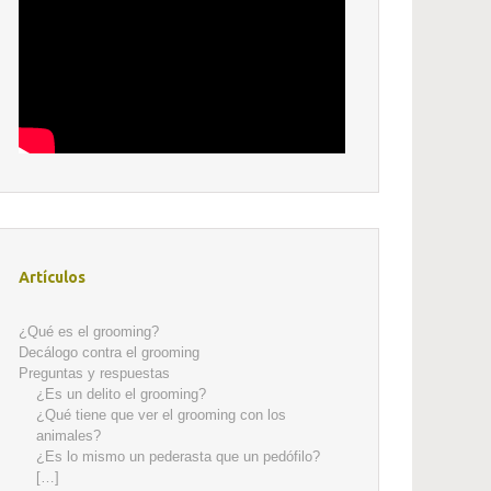
Artículos
¿Qué es el grooming?
Decálogo contra el grooming
Preguntas y respuestas
¿Es un delito el grooming?
¿Qué tiene que ver el grooming con los
animales?
¿Es lo mismo un pederasta que un pedófilo?
[…]